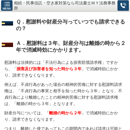
相続・民事信託・空き家対策なら司法書士ＭＹ法務事務
所
MENU
Ｑ．慰謝料や財産分与っていつでも請求できる
の？
Ａ．慰謝料は３年、財産分与は離婚の時から２
年で消滅時効にかかります。
慰謝料は法律的には「不法行為による損害賠償請求権」ですか
ら、「
損害及び加害者を知った時から３年
」で消滅時効にかか
り、請求できなくなります。
例えば、不貞行為があった場合の精神的苦痛に対する慰謝料請求
権は、「不貞行為の事実と相手を知った時から３年」となり、不
貞行為により離婚したことの精神的苦痛に対する慰謝料請求権
は、「離婚の時から３年」となります。
財産分与については、「
離婚の時から２年
」で消滅時効にかか
り、請求できなくなります。
つまり、離婚した後であってもこの期間内であれば請求は可能と