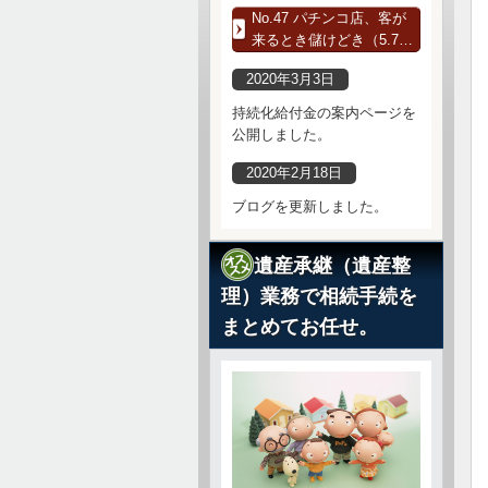
No.47 パチンコ店、客が
来るとき儲けどき（5.7…
2020年3月3日
持続化給付金の案内ページを
公開しました。
2020年2月18日
ブログを更新しました。
遺産承継（遺産整
理）業務で相続手続を
まとめてお任せ。