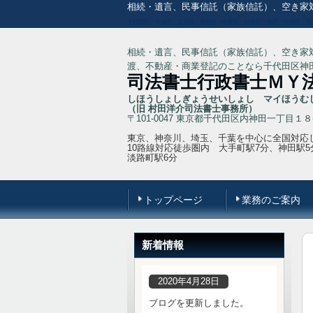
相続・遺言、民事信託（家族信託）、空き家
千代田区・中央区・文京区・新宿区・中野区・杉並区・港区・渋谷区・世
相続・遺言、民事信託（家族信託）、空き家
渡、不動産・商業登記のことなら千代田区神田
司法書士行政書士ＭＹ
しほうしょしぎょうせいしょし マイほうむ
（旧 村田洋介司法書士事務所）
〒101-0047 東京都千代田区内神田一丁目
東京、神奈川、埼玉、千葉を中心に全国対応
10路線対応徒歩圏内 大手町駅7分、神田駅
淡路町駅6分
トップページ
業務のご案内
新着情報
2020年4月28日
ブログを更新しました。