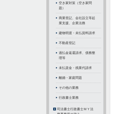
空き家対策（空き家問
題）
商業登記、会社設立等起
業支援、企業法務
建物明渡・未払賃料請求
不動産登記
過払金返還請求、債務整
理等
未払賃金・残業代請求
離婚・家庭問題
その他の業務
行政書士業務
司法書士行政書士ＭＹ法