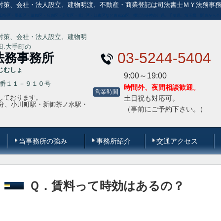
対策、会社・法人設立、建物明渡、不動産・商業登記は司法書士ＭＹ法務事
田谷区・墨田区・葛飾区・台東区・足立区・荒川区・江東区など東京23区、横浜市等神奈川県、千葉県、埼玉県、関東から全
対策、会社・法人設立、建物明
.大手町の
03-5244-5404
法務事務所
じむしょ
9:00～19:00
１８番１１－９１０号
時間外、夜間相談歓迎。
営業時間
しております。
土日祝も対応可。
5分、小川町駅・新御茶ノ水駅・
（事前にご予約下さい。）
当事務所の強み
事務所紹介
交通アクセス
Ｑ．賃料って時効はあるの？